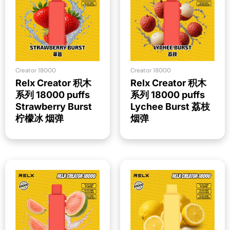
Creator 18000
Creator 18000
Relx Creator 积木
Relx Creator 积木
系列 18000 puffs
系列 18000 puffs
Strawberry Burst
Lychee Burst 荔枝
柠檬冰 烟弹
烟弹