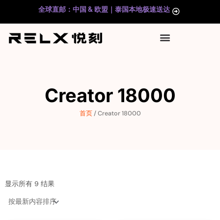
跳
全球直邮：中国 & 欧盟｜泰国本地极速送达
至
内
容
Creator 18000
首页
/ Creator 18000
按
最
显示所有 9 结果
新
内
容
排
序