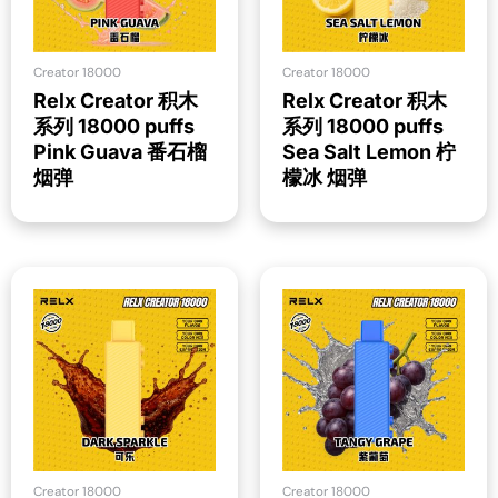
Creator 18000
Creator 18000
Relx Creator 积木
Relx Creator 积木
系列 18000 puffs
系列 18000 puffs
Pink Guava 番石榴
Sea Salt Lemon 柠
烟弹
檬冰 烟弹
Creator 18000
Creator 18000