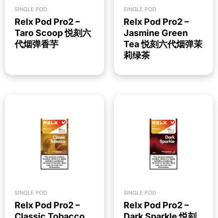
SINGLE POD
SINGLE POD
Relx Pod Pro2 –
Relx Pod Pro2 –
Taro Scoop 悦刻六
Jasmine Green
代烟弹香芋
Tea 悦刻六代烟弹茉
莉绿茶
SINGLE POD
SINGLE POD
Relx Pod Pro2 –
Relx Pod Pro2 –
Classic Tobacco
Dark Sparkle 悦刻