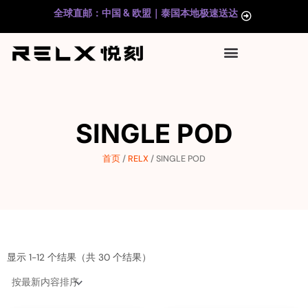
跳
全球直邮：中国 & 欧盟｜泰国本地极速送达
至
内
容
SINGLE POD
首页
/
RELX
/ SINGLE POD
按
最
显示 1-12 个结果（共 30 个结果）
新
内
容
排
序