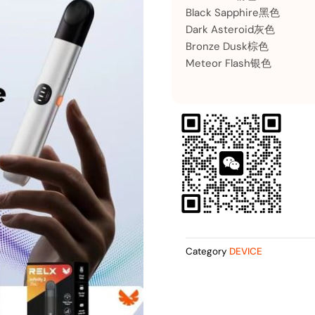
Black Sapphire黑色
Dark Asteroid灰色
Bronze Dusk棕色
Meteor Flash银色
Category
DEVICE