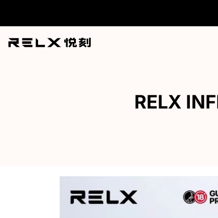
跳
至
内
容
RELX IN