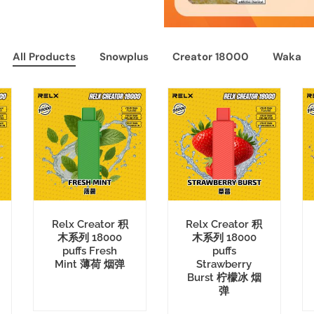
All Products
Snowplus
Creator 18000
Waka
Relx Creator 积
Relx Creator 积
木系列 18000
木系列 18000
puffs Fresh
puffs
Mint 薄荷 烟弹
Strawberry
Burst 柠檬冰 烟
弹