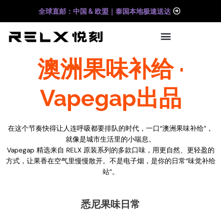
跳
全球直邮：中国 & 欧盟｜泰国本地极速送达
至
内
容
澳洲果味补给 ·
Vapegap出品
在这个节奏快得让人连呼吸都要排队的时代，一口“澳洲果味补给”，
就像是城市生活里的小喘息。
Vapegap 精选来自 RELX 原装系列的多款口味，用更自然、更轻盈的
方式，让果香在空气里慢慢散开。不是电子烟，是你的日常“味觉补给
站”。
悉尼果味日常