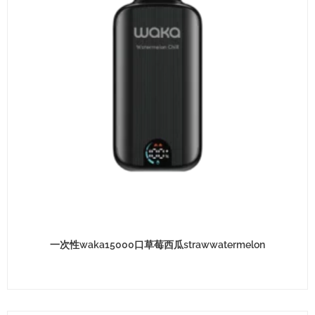
一次性waka15000口草莓西瓜strawwatermelon