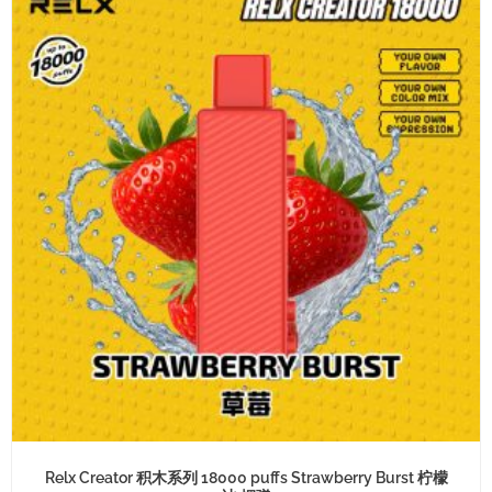
Relx Creator 积木系列 18000 puffs Strawberry Burst 柠檬