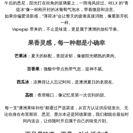
午后的悉尼，阳光打在街角的玻璃窗上，一阵海风掠过。RELX 的“青
提冰”像一杯刚开封的冰葡萄气泡水，带着微甜和凉意。
如果你偏爱清新感，“薄荷冰”会让整天的疲倦直接消散，像重新开机
一样。
Vapegap 带来的，不止是味道，更是属于澳洲的放松节奏。
果香灵感，每一种都是小确幸
芒果冰
：夏天的标配，香甜浓郁，像被阳光晒熟的果肉。
百香果
：微酸中带点热带气息，提神不腻。
西瓜冰
：凉爽得让人忘记时间，是澳洲夏日的老朋友。
茘枝
：香滑顺口，像记忆里第一次尝到的甜。
每一支“澳洲果味补给”都通过严选渠道，从官方认证供应链发出。无
论你身在布里斯班、悉尼、墨尔本还是阿德莱德，我们都能在最短时
间内送达，让你随时开启属于自己的味觉片刻。