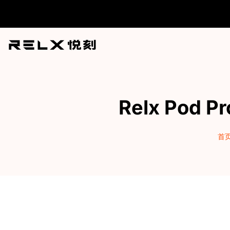
跳
至
内
容
Relx Pod 
首