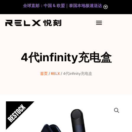
跳
全球直邮：中国 & 欧盟｜泰国本地极速送达
至
内
容
4代infinity充电盒
首页
/
RELX
/ 4代infinity充电盒