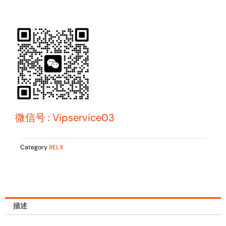
微信号 : Vipservice03
Category
RELX
描述