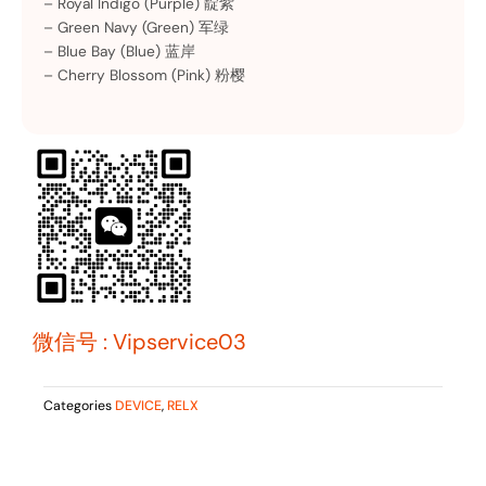
– Royal Indigo (Purple) 靛紫
– Green Navy (Green) 军绿
– Blue Bay (Blue) 蓝岸
– Cherry Blossom (Pink) 粉樱
微信号 : Vipservice03
Categories
DEVICE
,
RELX