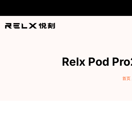
跳
至
内
容
Relx Pod P
首页